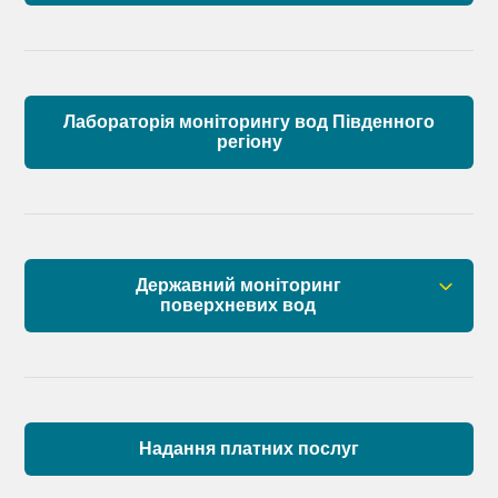
Лабораторія моніторингу вод Південного
регіону
Державний моніторинг
поверхневих вод
Загальна інформація
Пункти моніторингу по басейну річок
Причорномор’я та суббасейну нижнього Дунаю
Надання платних послуг
Аналіз стану масивів поверхневих вод басейну