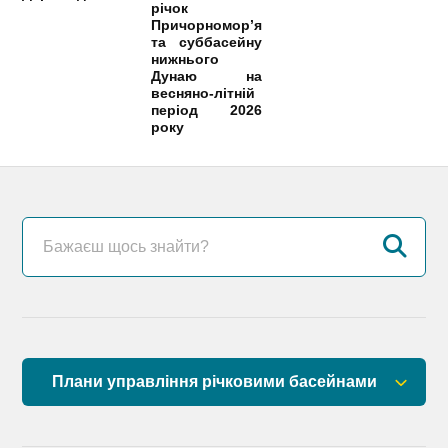
річок
Причорномор’я
та суббасейну
нижнього
Дунаю на
весняно-літній
період 2026
року
Плани управління річковими басейнами
План управління річковим басейном річок
Причорномор’я