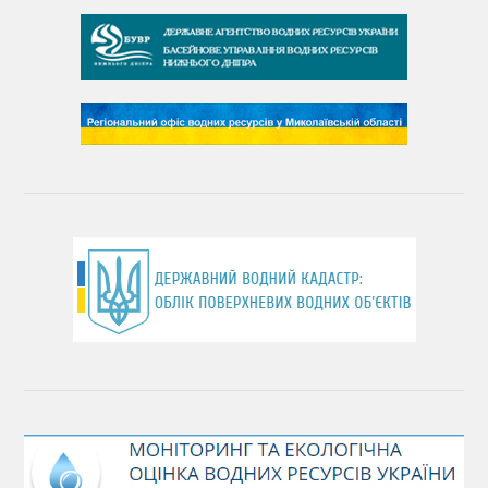
День води
День чистих берегів
День довкілля
(місячник благоустрою)
День працівника водного господарства України
День хіміка
День Чорного моря
День захисту річок
Міжнародний день боротьби проти гребель