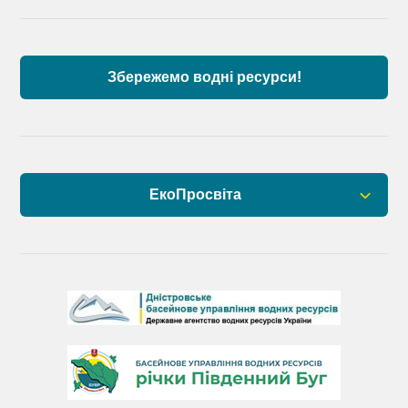
річок Причорномор’я та суббасейну нижнього
Дунаю
Збережемо водні ресурси!
ЕкоПросвіта
Барви Дністра
День Дністра
День Дунаю
День Південного Бугу