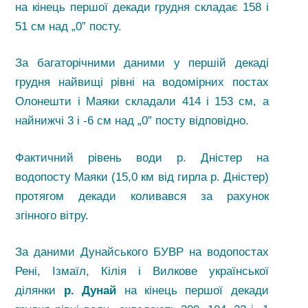
на кінець першої декади грудня складає 158 і
51 см над „0” посту.
За багаторічними даними у першій декаді
грудня найвищі рівні на водомірних постах
Олонешти і Маяки складали 414 і 153 см, а
найнижчі 3 і -6 см над „0” посту відповідно.
Фактичний рівень води р. Дністер на
водопосту Маяки (15,0 км від гирла р. Дністер)
протягом декади коливався за рахунок
згінного вітру.
За даними Дунайського БУВР на водопостах
Рені, Ізмаїл, Кілія і Вилкове української
ділянки
р. Дунай
на кінець першої декади