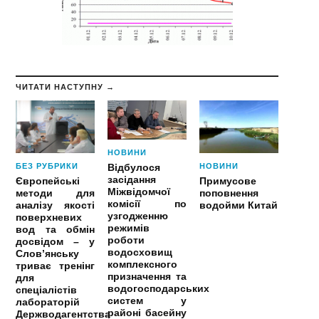
ЧИТАТИ НАСТУПНУ →
НОВИНИ
БЕЗ РУБРИКИ
НОВИНИ
Відбулося
засідання
Європейські
Примусове
Міжвідомчої
методи для
поповнення
комісії по
аналізу якості
водойми Китай
узгодженню
поверхневих
режимів
вод та обмін
роботи
досвідом – у
водосховищ
Слов’янську
комплексного
триває тренінг
призначення та
для
водогосподарських
спеціалістів
систем у
лабораторій
районі басейну
Держводагентства