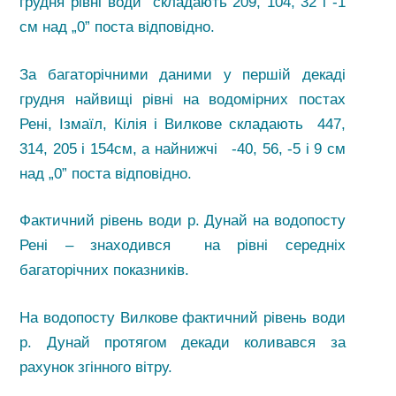
грудня рівні води складають 209, 104, 32 і -1
см над „0” поста відповідно.
За багаторічними даними у першій декаді
грудня найвищі рівні на водомірних постах
Рені, Ізмаїл, Кілія і Вилкове складають 447,
314, 205 і 154см, а найнижчі -40, 56, -5 і 9 см
над „0” поста відповідно.
Фактичний рівень води р. Дунай на водопосту
Рені – знаходився на рівні середніх
багаторічних показників.
На водопосту Вилкове фактичний рівень води
р. Дунай протягом декади коливався за
рахунок згінного вітру.