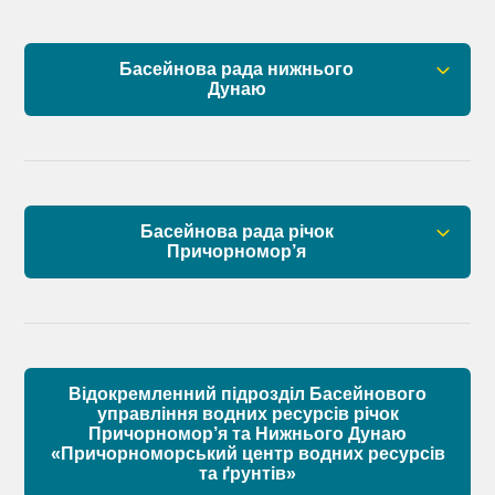
План управління річковим басейном нижнього
Басейнова рада нижнього
Дунаю
Дунаю
Правові засади роботи Басейнової ради
Установчі документи
Басейнова рада річок
Склад Басейнової ради нижнього Дунаю
Причорномор’я
Матеріали
Правові засади роботи Басейнової ради
Установчі документи
Відокремленний підрозділ Басейнового
Склад Басейнової ради річок Причорномор’я
управління водних ресурсів річок
Причорномор’я та Нижнього Дунаю
«Причорноморський центр водних ресурсів
Матеріали
та ґрунтів»