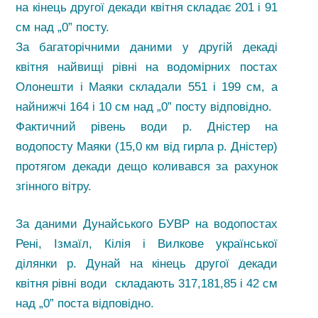
на кінець другої декади квітня складає 201 і 91
см над „0” посту.
За багаторічними даними у другій декаді
квітня найвищі рівні на водомірних постах
Олонешти і Маяки складали 551 і 199 см, а
найнижчі 164 і 10 см над „0” посту відповідно.
Фактичний рівень води р. Дністер на
водопосту Маяки (15,0 км від гирла р. Дністер)
протягом декади дещо коливався за рахунок
згінного вітру.
За даними Дунайського БУВР на водопостах
Рені, Ізмаїл, Кілія і Вилкове української
ділянки р. Дунай на кінець другої декади
квітня рівні води складають 317,181,85 і 42 см
над „0” поста відповідно.