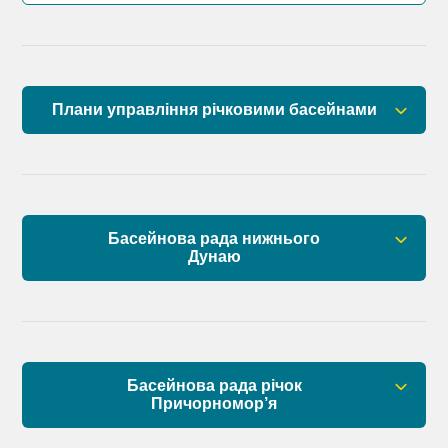
Плани управління річковими басейнами
План управління річковим басейном річок
Причорномор’я
План управління річковим басейном нижнього
Басейнова рада нижнього
Дунаю
Дунаю
Правові засади роботи Басейнової ради
Установчі документи
Басейнова рада річок
Склад Басейнової ради нижнього Дунаю
Причорномор’я