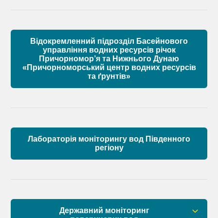
Матеріали
Правові засади роботи Басейнової ради
Установчі документи
Відокремленний підрозділ Басейнового
Склад Басейнової ради річок Причорномор’я
управління водних ресурсів річок
Причорномор’я та Нижнього Дунаю
«Причорноморський центр водних ресурсів
Матеріали
та ґрунтів»
Лабораторія моніторингу вод Південного
регіону
Державний моніторинг