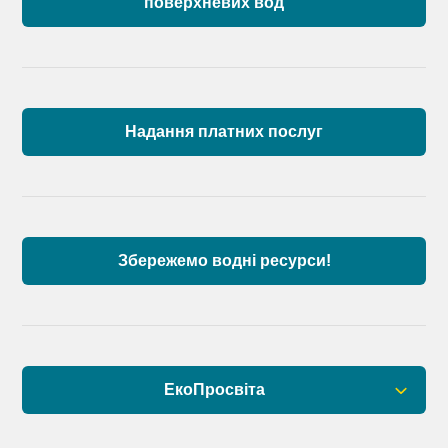
поверхневих вод
Загальна інформація
Пункти моніторингу по басейну річок
Причорномор’я та суббасейну нижнього Дунаю
Надання платних послуг
Аналіз стану масивів поверхневих вод басейну
річок Причорномор’я та суббасейну нижнього
Дунаю
Збережемо водні ресурси!
ЕкоПросвіта
Барви Дністра