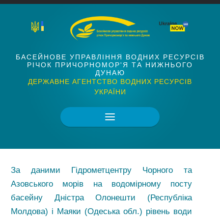
БАСЕЙНОВЕ УПРАВЛІННЯ ВОДНИХ РЕСУРСІВ
РІЧОК ПРИЧОРНОМОР'Я ТА НИЖНЬОГО
ДУНАЮ
ДЕРЖАВНЕ АГЕНТСТВО ВОДНИХ РЕСУРСІВ
УКРАЇНИ
За даними Гідрометцентру Чорного та
Азовського морів на водомірному посту
басейну Дністра Олонешти (Республіка
Молдова) і Маяки (Одеська обл.) рівень води