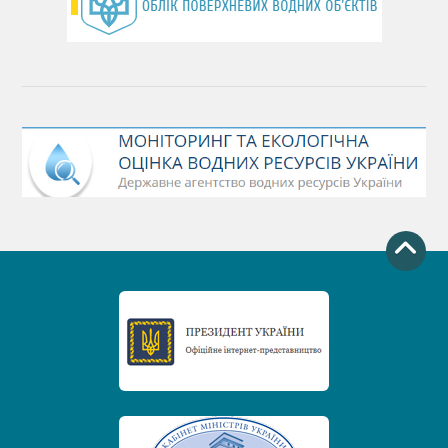
День захисту річок
Міжнародний день боротьби проти гребель