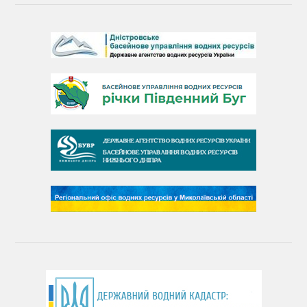
День Дністра
День Дунаю
День Південного Бугу
День води
День чистих берегів
День довкілля
(місячник благоустрою)
День працівника водного господарства України
День хіміка
День Чорного моря