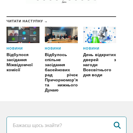
ЧИТАТИ НАСТУПНУ →
НОВИНИ
НОВИНИ
НОВИНИ
Відбулося
Відбулось
День відкритих
засідання
спільне
дверей з
Міжвідомчої
засідання
нагоди
комісії
басейнових
Всесвітнього
рад річок
дня води
Причорномор’я
та нижнього
Дунаю