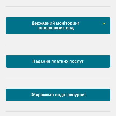
Державний моніторинг
поверхневих вод
Загальна інформація
Пункти моніторингу по басейну річок
Причорномор’я та суббасейну нижнього Дунаю
Надання платних послуг
Аналіз стану масивів поверхневих вод басейну
річок Причорномор’я та суббасейну нижнього
Дунаю
Збережемо водні ресурси!