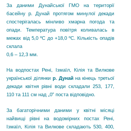
За даними Дунайської ГМО на території
басейну р. Дунай протягом минулої декади
спостерігалась мінливо хмарна погода та
опади. Температура повітря коливалась в
межах від 5,0 ºС до +18,0 ºС. Кількість опадів
склала
0,6 – 12,3 мм.
На водпостах Рені, Ізмаїл, Кілія та Вилкове
української ділянки
р. Дунай
на кінець третьої
декади квітня рівні води складали 253, 177,
110 та 111 см над „0” поста відповідно.
За багаторічними даними у квітні місяці
найвищі рівні на водомірних постах Рені,
Ізмаїл, Кілія та Вилкове складають 530, 400,