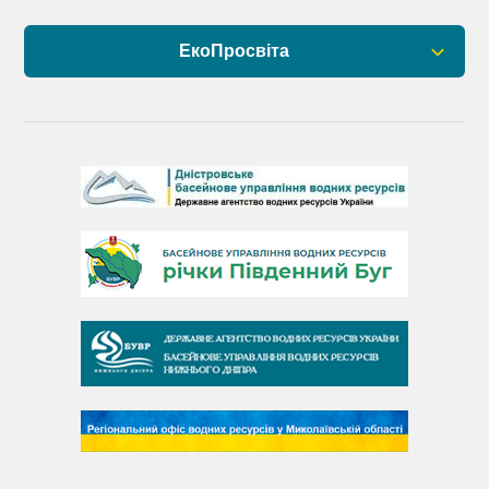
ЕкоПросвіта
Барви Дністра
День Дністра
День Дунаю
День Південного Бугу
День води
День чистих берегів
День довкілля
(місячник благоустрою)
День працівника водного господарства України