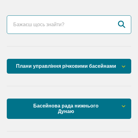
Плани управління річковими басейнами
План управління річковим басейном річок
Причорномор’я
План управління річковим басейном нижнього
Басейнова рада нижнього
Дунаю
Дунаю
Правові засади роботи Басейнової ради