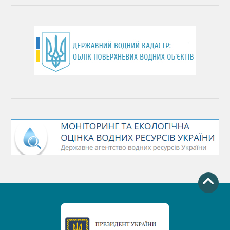
День хіміка
День Чорного моря
День захисту річок
Міжнародний день боротьби проти гребель