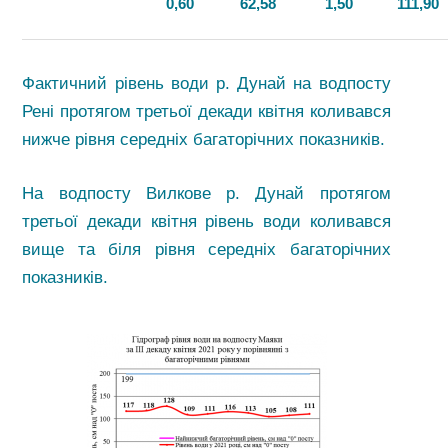
0,60
62,58
1,50
111,90
Фактичний рівень води р. Дунай на водпосту
Рені протягом третьої декади квітня коливався
нижче рівня середніх багаторічних показників.
На водпосту Вилкове р. Дунай протягом
третьої декади квітня рівень води коливався
вище та біля рівня середніх багаторічних
показників.