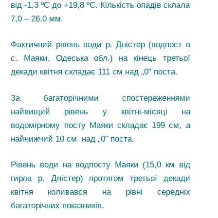
від -1,3 ºС до +19,8 ºС. Кількість опадів склала
7,0 – 26,0 мм.
Фактичний рівень води р. Дністер (водпост в
с. Маяки, Одеська обл.) на кінець третьої
декади квітня складає 111 см над „0” поста.
За багаторічними спостереженнями
найвищий рівень у квітні-місяці на
водомірному посту Маяки складає 199 см, а
найнижчий 10 см над „0” поста.
Рівень води на водпосту Маяки (15,0 км від
гирла р. Дністер) протягом третьої декади
квітня коливався на рівні середніх
багаторічних показників.