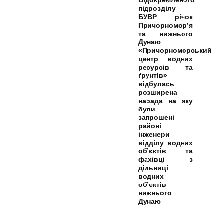
підрозділу
БУВР річок
Причорномор’я
та нижнього
Дунаю
«Причорноморський
центр водних
ресурсів та
ґрунтів»
відбулась
розширена
нарада на яку
були
запрошені
районі
інженери
відділу водних
об’єктів та
фахівці з
дільниці
водних
об’єктів
нижнього
Дунаю