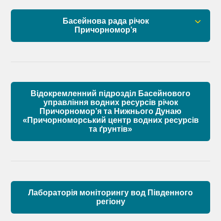
Установчі документи
Басейнова рада річок
Склад Басейнової ради нижнього Дунаю
Причорномор’я
Матеріали
Правові засади роботи Басейнової ради
Установчі документи
Відокремленний підрозділ Басейнового
Склад Басейнової ради річок Причорномор’я
управління водних ресурсів річок
Причорномор’я та Нижнього Дунаю
«Причорноморський центр водних ресурсів
Матеріали
та ґрунтів»
Лабораторія моніторингу вод Південного
регіону