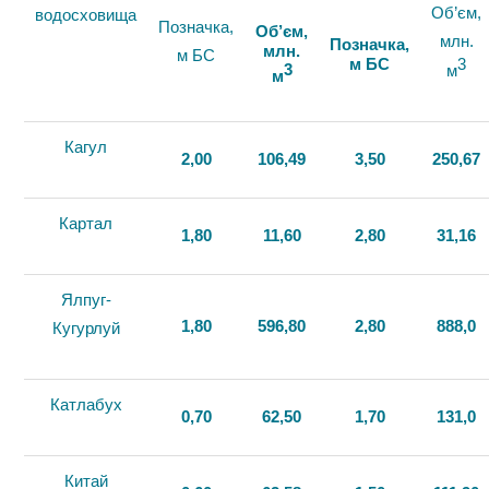
Об’єм,
водосховища
Позначка,
Об’єм,
млн.
Позначка,
млн.
м БС
м БС
3
3
м
м
Кагул
2,00
106,49
3,50
250,67
Картал
1,80
11,60
2,80
31,16
Ялпуг-
1,80
596,80
2,80
888,0
Кугурлуй
Катлабух
0,70
62,50
1,70
131,0
Китай