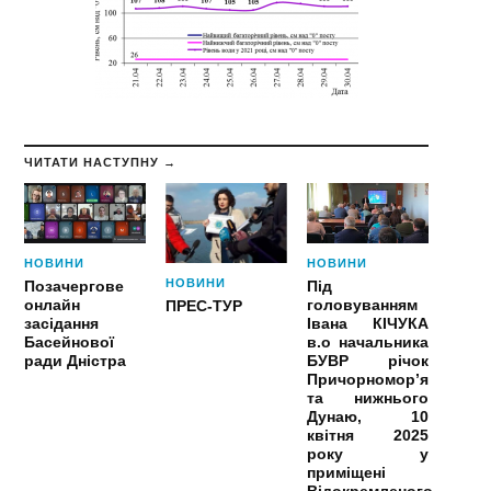
ЧИТАТИ НАСТУПНУ →
НОВИНИ
НОВИНИ
НОВИНИ
Позачергове
Під
онлайн
головуванням
ПРЕС-ТУР
засідання
Івана КІЧУКА
Басейнової
в.о начальника
ради Дністра
БУВР річок
Причорномор’я
та нижнього
Дунаю, 10
квітня 2025
року у
приміщені
Відокремленого