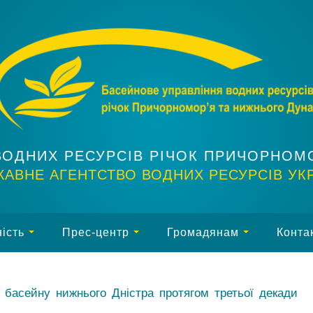
ВОДНИХ РЕСУРСІВ РІЧОК ПРИЧОРНОМ
АВНЕ АГЕНТСТВО ВОДНИХ РЕСУРСІВ УК
ість
Прес-центр
Громадянам
Конта
 басейну нижнього Дністра протягом третьої декади