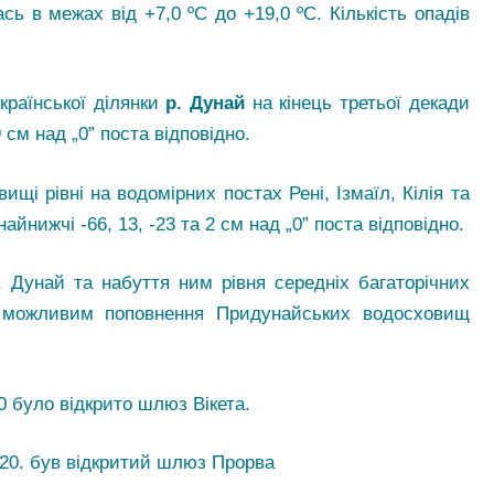
ь в межах від +7,0 ºС до +19,0 ºС. Кількість опадів
української ділянки
р. Дунай
на кінець третьої декади
 см над „0” поста відповідно.
ищі рівні на водомірних постах Рені, Ізмаїл, Кілія та
айнижчі -66, 13, -23 та 2 см над „0” поста відповідно.
. Дунай та набуття ним рівня середніх багаторічних
о можливим поповнення Придунайських водосховищ
 було відкрито шлюз Вікета.
20. був відкритий шлюз Прорва