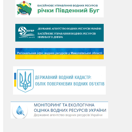
День Дунаю
День Південного Бугу
День води
День чистих берегів
День довкілля
(місячник благоустрою)
День працівника водного
господарства України
День хіміка
День Чорного моря