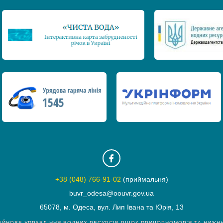
+38 (048) 766-91-02
(приймальня)
buvr_odesa@oouvr.gov.ua
65078, м. Одеса, вул. Лип Івана та Юрія, 13
ЕЙНОВЕ УПРАВЛІННЯ ВОДНИХ РЕСУРСІВ РІЧОК ПРИЧОРНОМОР'Я ТА НИЖН