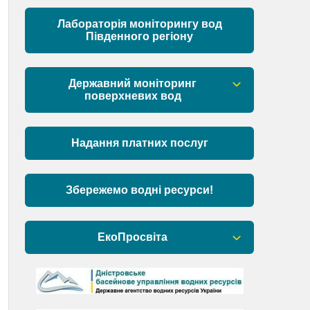
Матеріали
Лабораторія моніторингу вод
Південного регіону
Державний моніторинг
поверхневих вод
Загальна інформація
Надання платних послуг
Пункти моніторингу по басейну річок
Причорномор’я та суббасейну
нижнього Дунаю
Збережемо водні ресурси!
Аналіз стану масивів поверхневих
вод басейну річок Причорномор’я та
ЕкоПросвіта
суббасейну нижнього Дунаю
Барви Дністра
День Дністра