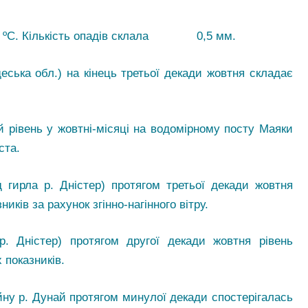
21,2 ºС. Кількість опадів склала 0,5 мм.
еська обл.) на кінець третьої декади жовтня складає
рівень у жовтні-місяці на водомірному посту Маяки
ста.
 гирла р. Дністер) протягом третьої декади жовтня
иків за рахунок згінно-нагінного вітру.
р. Дністер) протягом другої декади жовтня рівень
 показників.
ну р. Дунай протягом минулої декади спостерігалась