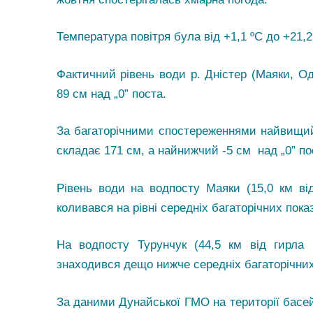
Температура повітря була від +1,1 ºС до +
Фактичний рівень води р. Дністер (Маяки, Од
89 см над „0” поста.
За багаторічними спостереженнями найвищий 
складає 171 см, а найнижчий -5 см над „0” по
Рівень води на водпосту Маяки (15,0 км від
коливався на рівні середніх багаторічних показн
На водпосту Турунчук (44,5 км від гирла 
знаходився дещо нижче середніх багаторічних
За даними Дунайської ГМО на території басей