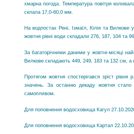
хмарна погода. Температура повітря коливалас
склала 17,0-60,0 мм.
На водпостах Рені, Ізмаїл, Кілія та Вилкове 
жовтня рівні води складали 276, 187, 104 та 99
За багаторічними даними у жовтні-місяці найв
Вилкове складають 449, 249, 183 та 132 см, а н
Протягом жовтня спостерігався зріст рівня р
значень. За останню декаду жовтня стал
самопливом.
Для поповнення водосховища Кагул 27.10.2020
Для поповнення водосховища Картал 22.10.20