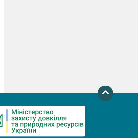
День захисту річок
Міжнародний день боротьби проти
гребель