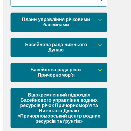
Плани управління річковими
басейнами
План управління річковим басейном
річок Причорномор’я
Басейнова рада нижнього
Дунаю
План управління річковим басейном
нижнього Дунаю
Правові засади роботи Басейнової
ради
Басейнова рада річок
Причорномор’я
Установчі документи
Правові засади роботи Басейнової
ради
Відокремленний підрозділ
Склад Басейнової ради нижнього
Басейнового управління водних
Дунаю
ресурсів річок Причорномор’я та
Установчі документи
Нижнього Дунаю
Матеріали
«Причорноморський центр водних
ресурсів та ґрунтів»
Склад Басейнової ради річок
Причорномор’я