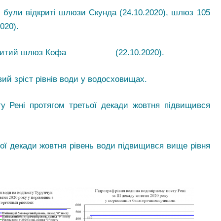
були відкриті шлюзи Скунда (24.10.2020), шлюз 105
020).
 відкритий шлюз Кофа (22.10.2020).
ий зріст рівнів води у водосховищах.
у Рені протягом третьої декади жовтня підвищився
ої декади жовтня рівень води підвищився вище рівня