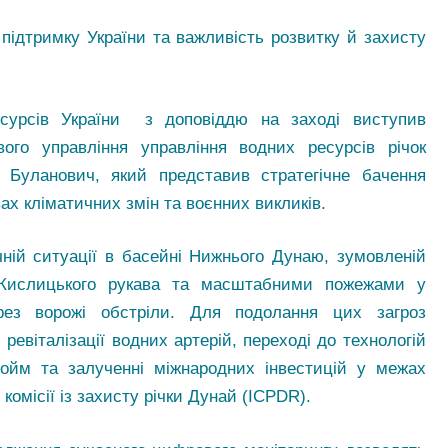
підтримку України та важливість розвитку й захисту
есурсів України з доповіддю на заході виступив
ого управління управління водних ресурсів річок
Буланович, який представив стратегічне бачення
ах кліматичних змін та воєнних викликів.
чній ситуації в басейні Нижнього Дунаю, зумовленій
ю Кислицького рукава та масштабними пожежами у
рез ворожі обстріли. Для подолання цих загроз
ревіталізації водних артерій, переході до технологій
ойм та залученні міжнародних інвестицій у межах
комісії із захисту річки Дунай (ICPDR).