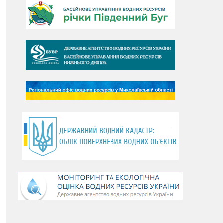
День Дунаю
День Південного Бугу
День води
День чистих берегів
День довкілля
(місячник благоустрою)
День працівника водного
господарства України
День хіміка
День Чорного моря