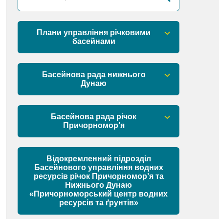
Плани управління річковими
басейнами
План управління річковим басейном
річок Причорномор’я
Басейнова рада нижнього
Дунаю
План управління річковим басейном
нижнього Дунаю
Правові засади роботи Басейнової
ради
Басейнова рада річок
Причорномор’я
Установчі документи
Правові засади роботи Басейнової
ради
Відокремленний підрозділ
Склад Басейнової ради нижнього
Басейнового управління водних
Дунаю
ресурсів річок Причорномор’я та
Установчі документи
Нижнього Дунаю
Матеріали
«Причорноморський центр водних
ресурсів та ґрунтів»
Склад Басейнової ради річок
Причорномор’я