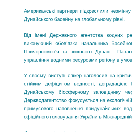
Американські партнери підкреслили незмінну 
Дунайського басейну на глобальному рівні.
Від імені Державного агентства водних р
виконуючий обов’язки начальника Басейнов
Причорномор’я та нижнього Дунаю Павло 
управління водними ресурсами регіону в умов
У своєму виступі спікер наголосив на крити
стійким дефіцитом водності, деградаціє
Дунайському біосферному заповіднику че
Держводагентство фокусується на екологічній 
примусового наповнення придунайських вод
офіційного головування України в Міжнародній 