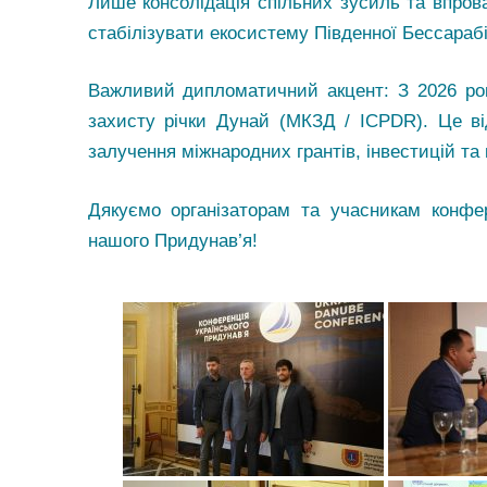
Лише консолідація спільних зусиль та впров
стабілізувати екосистему Південної Бессарабі
Важливий дипломатичний акцент: З
2026
рок
захисту річки Дунай (МКЗД / ICPDR). Це ві
залучення міжнародних грантів, інвестицій та 
Дякуємо організаторам та учасникам конфер
нашого Придунав’я!