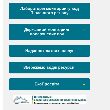
Матеріали
Лабораторія моніторингу вод
Південного регіону
Державний моніторинг
поверхневих вод
Загальна інформація
Надання платних послуг
Пункти моніторингу по басейну річок
Причорномор’я та суббасейну
нижнього Дунаю
Збережемо водні ресурси!
Аналіз стану масивів поверхневих
вод басейну річок Причорномор’я та
ЕкоПросвіта
суббасейну нижнього Дунаю
Барви Дністра
День Дністра