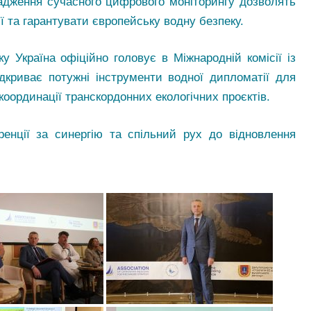
адження сучасного цифрового моніторингу дозволять
ї та гарантувати європейську водну безпеку.
у Україна офіційно головує в Міжнародній комісії із
дкриває потужні інструменти водної дипломатії для
координації транскордонних екологічних проєктів.
енції за синергію та спільний рух до відновлення