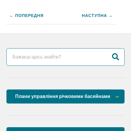
← ПОПЕРЕДНЯ
НАСТУПНА →
Плани управління річковими басейнами
План управління річковим басейном річок
Причорномор’я
План управління річковим басейном нижнього