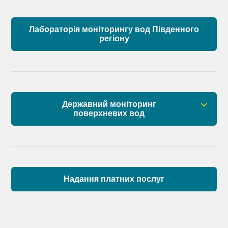
Лабораторія моніторингу вод Південного
регіону
Державний моніторинг
поверхневих вод
Загальна інформація
Пункти моніторингу по басейну річок
Причорномор’я та суббасейну нижнього Дунаю
Надання платних послуг
Аналіз стану масивів поверхневих вод басейну
річок Причорномор’я та суббасейну нижнього
Дунаю