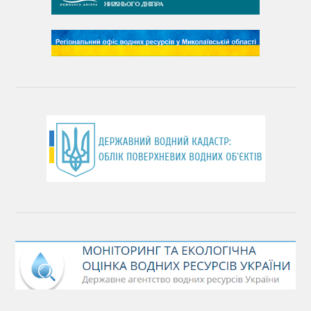
День чистих берегів
День довкілля
(місячник благоустрою)
День працівника водного господарства України
День хіміка
День Чорного моря
День захисту річок
Міжнародний день боротьби проти гребель