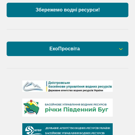
Збережемо водні ресурси!
ЕкоПросвіта
Барви Дністра
День Дністра
День Дунаю
День Південного Бугу
День води