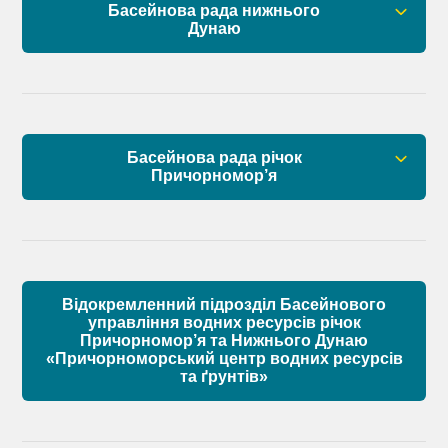
Басейнова рада нижнього
Дунаю
Дунаю
Правові засади роботи Басейнової ради
Установчі документи
Басейнова рада річок
Склад Басейнової ради нижнього Дунаю
Причорномор’я
Матеріали
Правові засади роботи Басейнової ради
Установчі документи
Відокремленний підрозділ Басейнового
Склад Басейнової ради річок Причорномор’я
управління водних ресурсів річок
Причорномор’я та Нижнього Дунаю
«Причорноморський центр водних ресурсів
Матеріали
та ґрунтів»