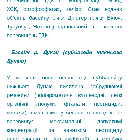
перевищення ГДК по мінералізації, БСК
,
5
ХСК, ортофосфатах, залізо. Стан водних
об’єктів басейну річки Дністер (річки Білоч,
Турунчук, Ягорлик) задовільний, без значних
перевищень ГДК.
Басейн р. Дунай (суббасейн нижнього
Дунаю)
У масивах поверхневих вод суббасейну
нижнього Дунаю виявлено забруднюючі
речовини (поліароматичні вуглеводні, леткі
органічні сполуки, фталати, пестициди,
метали), вміст яких у більшості випадків не
перевищує максимальні допустимі
концентрації, за винятком пестициду
ендосульфан (р. Киргиж-Китай) та миш’яку