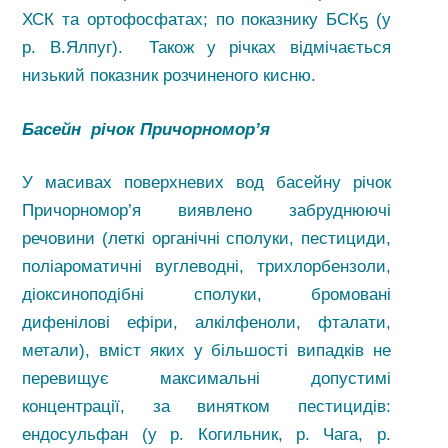
ХСК та ортофосфатах; по показнику БСК
(у
5
р. В.Ялпуг). Також у річках відмічається
низький показник розчиненого кисню.
Басейн річок Причорномор’я
У масивах поверхневих вод басейну річок
Причорномор’я виявлено забруднюючі
речовини (леткі органічні сполуки, пестициди,
поліароматичні вуглеводні, трихлорбензоли,
діоксиноподібні сполуки, бромовані
дифенілові ефіри, алкілфеноли, фталати,
метали), вміст яких у більшості випадків не
перевищує максимальні допустимі
концентрації, за винятком пестицидів:
ендосульфан (у р. Когильник, р. Чага, р.