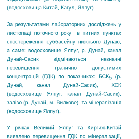
(водосховища Китай, Кагул, Ялпуг).
За результатами лабораторних досліджень у
листопаді поточного року в питних пунктах
спостереження суббасейну нижнього Дунаю,
а саме: водосховище Ялпуг, р. Дунай, канал
Дунай-Сасик відмічаються незначні
перевищення гранично допустимих
концентрацій (ГДК) по показниках: БСК
(р.
5
Дунай, канал Дунай-Сасик), ХСК
(водосховище Ялпуг, канал Дунай-Сасик),
залізо (р. Дунай, м. Вилкове) та мінералізація
(водосховище Ялпуг).
У річках Великий Ялпуг та Киргиж-Китай
виявлено перевищення ГДК по мінералізації,