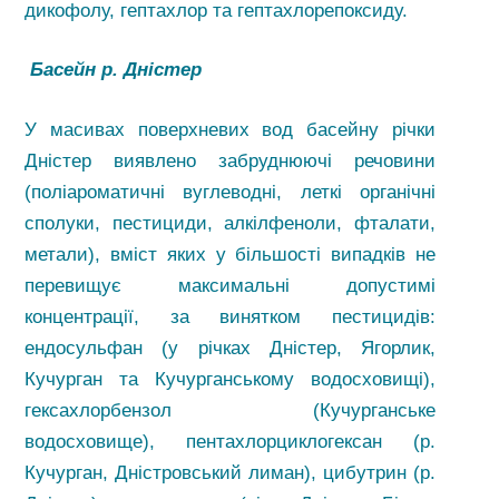
дикофолу, гептахлор та гептахлорепоксиду.
Басейн р. Дністер
У масивах поверхневих вод басейну річки
Дністер виявлено забруднюючі речовини
(поліароматичні вуглеводні, леткі органічні
сполуки, пестициди, алкілфеноли, фталати,
метали), вміст яких у більшості випадків не
перевищує максимальні допустимі
концентрації, за винятком пестицидів:
ендосульфан (у річках Дністер, Ягорлик,
Кучурган та Кучурганському водосховищі),
гексахлорбензол (Кучурганське
водосховище), пентахлорциклогексан (р.
Кучурган, Дністровський лиман), цибутрин (р.