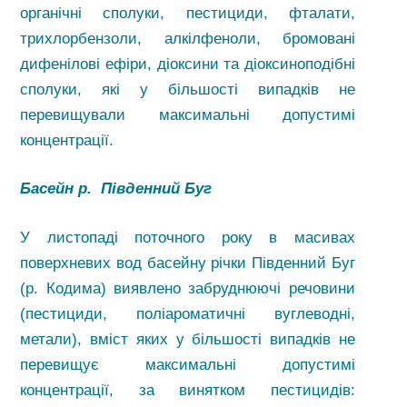
органічні сполуки, пестициди, фталати,
трихлорбензоли, алкілфеноли, бромовані
дифенілові ефіри, діоксини та діоксиноподібні
сполуки, які у більшості випадків не
перевищували максимальні допустимі
концентрації.
Басейн р. Південний Буг
У листопаді поточного року в масивах
поверхневих вод басейну річки Південний Буг
(р. Кодима) виявлено забруднюючі речовини
(пестициди, поліароматичні вуглеводні,
метали), вміст яких у більшості випадків не
перевищує максимальні допустимі
концентрації, за винятком пестицидів: