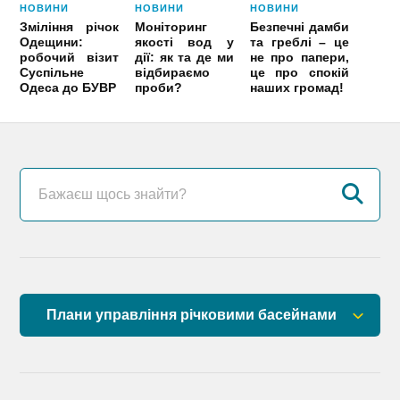
НОВИНИ
НОВИНИ
НОВИНИ
Зміління річок
Моніторинг
Безпечні дамби
Одещини:
якості вод у
та греблі – це
робочий візит
дії: як та де ми
не про папери,
Суспільне
відбираємо
це про спокій
Одеса до БУВР
проби?
наших громад!
Плани управління річковими басейнами
План управління річковим басейном річок
Причорномор’я