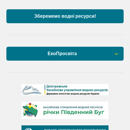
Збережемо водні ресурси!
ЕкоПросвіта
Барви Дністра
День Дністра
День Дунаю
День Південного Бугу
День води