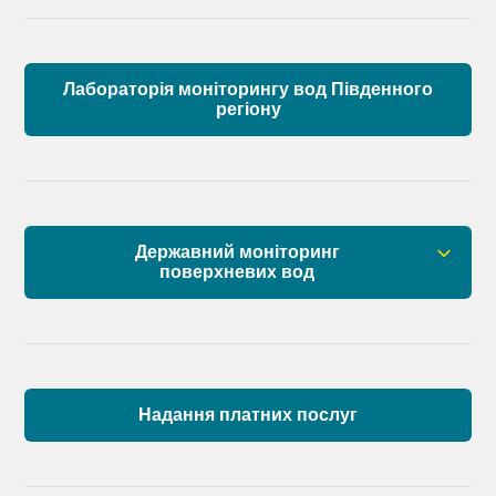
Лабораторія моніторингу вод Південного
регіону
Державний моніторинг
поверхневих вод
Загальна інформація
Пункти моніторингу по басейну річок
Причорномор’я та суббасейну нижнього Дунаю
Надання платних послуг
Аналіз стану масивів поверхневих вод басейну
річок Причорномор’я та суббасейну нижнього
Дунаю