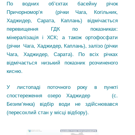
По водних об’єктах басейну річок
Причорномор’я (річки Чага, Когільник,
Хаджидер, Сарата, Каплань) відмічається
перевищення ГДК по показниках:
мінералізація і ХСК; а також ортофосфати
(річки Чага, Хаджидер, Каплань), залізо (річки
Чага, Хаджидер, Сарата). По всіх річках
відмічається низький показник розчиненого
кисню.
У листопаді поточного року в пункті
спостереження озеро Хаджидер (с.
Безим’янка) відбір води не здійснювався
(пересохлий стан у місці відбору).