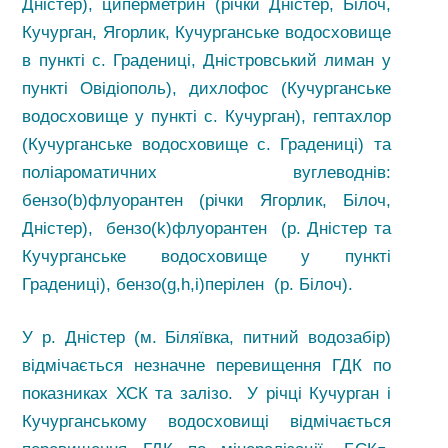
Дністер), циперметрин (річки Дністер, Білоч,
Кучурган, Ягорлик, Кучурганське водосховище
в пункті с. Градениці, Дністровський лиман у
пункті Овідіополь), дихлофос (Кучурганське
водосховище у пункті с. Кучурган), гептахлор
(Кучурганське водосховище с. Градениці) та
поліароматичних вуглеводнів:
бензо(b)флуорантен (річки Ягорлик, Білоч,
Дністер), бензо(k)флуорантен (р. Дністер та
Кучурганське водосховище у пункті
Градениці), бензо(g,h,i)перілен (р. Білоч).
У р. Дністер (м. Біляївка, питний водозабір)
відмічається незначне перевищення ГДК по
показниках ХСК та залізо. У річці Кучурган і
Кучурганському водосховищі відмічається