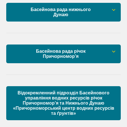
План управління річковим басейном нижнього
Басейнова рада нижнього
Дунаю
Дунаю
Правові засади роботи Басейнової ради
Установчі документи
Басейнова рада річок
Склад Басейнової ради нижнього Дунаю
Причорномор’я
Матеріали
Правові засади роботи Басейнової ради
Установчі документи
Відокремленний підрозділ Басейнового
Склад Басейнової ради річок Причорномор’я
управління водних ресурсів річок
Причорномор’я та Нижнього Дунаю
«Причорноморський центр водних ресурсів
Матеріали
та ґрунтів»