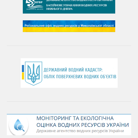
День чистих берегів
День довкілля
(місячник благоустрою)
День працівника водного господарства України
День хіміка
День Чорного моря
День захисту річок
Міжнародний день боротьби проти гребель