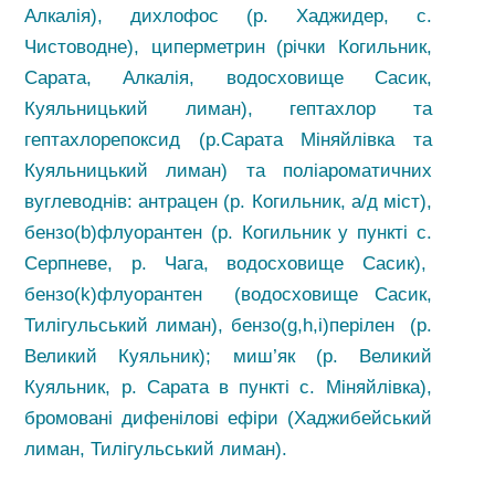
Алкалія), дихлофос (р. Хаджидер, с.
Чистоводне), циперметрин (річки Когильник,
Сарата, Алкалія, водосховище Сасик,
Куяльницький лиман), гептахлор та
гептахлорепоксид (р.Сарата Міняйлівка та
Куяльницький лиман) та поліароматичних
вуглеводнів: антрацен (р. Когильник, а/д міст),
бензо(b)флуорантен (р. Когильник у пункті с.
Серпневе, р. Чага, водосховище Сасик),
бензо(k)флуорантен (водосховище Сасик,
Тилігульський лиман), бензо(g,h,i)перілен (р.
Великий Куяльник); миш’як (р. Великий
Куяльник, р. Сарата в пункті с. Міняйлівка),
бромовані дифенілові ефіри (Хаджибейський
лиман, Тилігульський лиман).