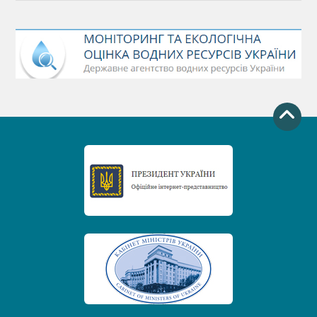
Міжнародний день боротьби проти гребель