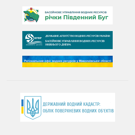
День Південного Бугу
День води
День чистих берегів
День довкілля
(місячник благоустрою)
День працівника водного господарства України
День хіміка
День Чорного моря
День захисту річок