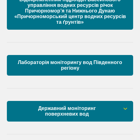
Склад Басейнової ради річок Причорномор’я
управління водних ресурсів річок
Причорномор’я та Нижнього Дунаю
«Причорноморський центр водних ресурсів
Матеріали
та ґрунтів»
Лабораторія моніторингу вод Південного
регіону
Державний моніторинг
поверхневих вод
Загальна інформація