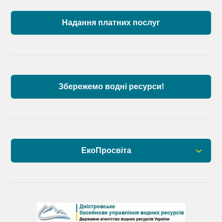
Пункти моніторингу по басейну річок
Причорномор’я та суббасейну нижнього Дунаю
Надання платних послуг
Аналіз стану масивів поверхневих вод басейну
річок Причорномор’я та суббасейну нижнього
Дунаю
Збережемо водні ресурси!
ЕкоПросвіта
Барви Дністра
День Дністра
День Дунаю