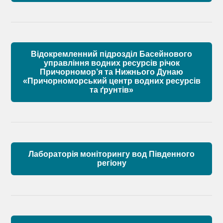
Матеріали
Правові засади роботи Басейнової ради
Установчі документи
Відокремленний підрозділ Басейнового
Склад Басейнової ради річок Причорномор’я
управління водних ресурсів річок
Причорномор’я та Нижнього Дунаю
«Причорноморський центр водних ресурсів
Матеріали
та ґрунтів»
Лабораторія моніторингу вод Південного
регіону