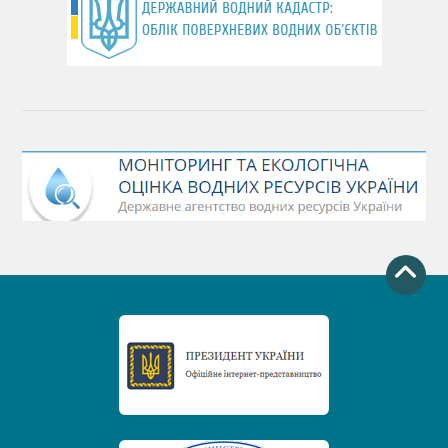
День Чорного моря
День захисту річок
Міжнародний день боротьби проти гребель