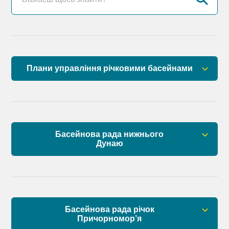
Плани управління річковими басейнами
План управління річковим басейном річок
Причорномор’я
План управління річковим басейном нижнього
Басейнова рада нижнього
Дунаю
Дунаю
Правові засади роботи Басейнової ради
Установчі документи
Басейнова рада річок
Склад Басейнової ради нижнього Дунаю
Причорномор’я