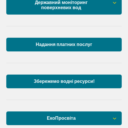
Державний моніторинг
поверхневих вод
Загальна інформація
Пункти моніторингу по басейну річок
Причорномор’я та суббасейну нижнього Дунаю
Надання платних послуг
Аналіз стану масивів поверхневих вод басейну
річок Причорномор’я та суббасейну нижнього
Дунаю
Збережемо водні ресурси!
ЕкоПросвіта