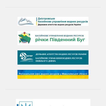
Барви Дністра
День Дністра
День Дунаю
День Південного Бугу
День води
День чистих берегів
День довкілля
(місячник благоустрою)
День працівника водного господарства України
День хіміка