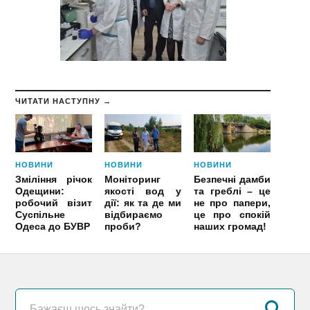
ЧИТАТИ НАСТУПНУ →
НОВИНИ
НОВИНИ
НОВИНИ
Зміління річок
Моніторинг
Безпечні дамби
Одещини:
якості вод у
та греблі – це
робочий візит
дії: як та де ми
не про папери,
Суспільне
відбираємо
це про спокій
Одеса до БУВР
проби?
наших громад!