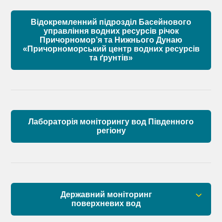
Установчі документи
Відокремленний підрозділ Басейнового
Склад Басейнової ради річок Причорномор’я
управління водних ресурсів річок
Причорномор’я та Нижнього Дунаю
«Причорноморський центр водних ресурсів
Матеріали
та ґрунтів»
Лабораторія моніторингу вод Південного
регіону
Державний моніторинг
поверхневих вод