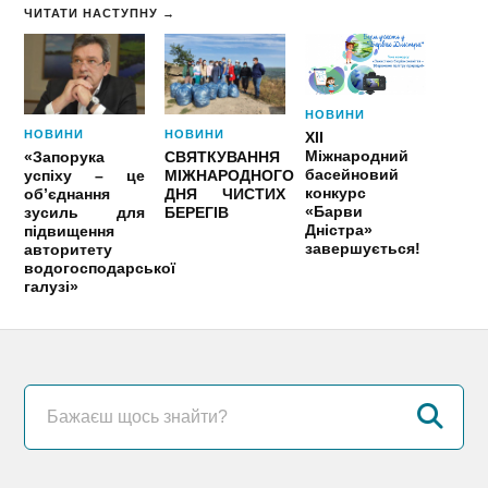
ЧИТАТИ НАСТУПНУ →
НОВИНИ
НОВИНИ
НОВИНИ
ХІІ
Міжнародний
«Запорука
СВЯТКУВАННЯ
басейновий
успіху – це
МІЖНАРОДНОГО
конкурс
об’єднання
ДНЯ ЧИСТИХ
«Барви
зусиль для
БЕРЕГІВ
Дністра»
підвищення
завершується!
авторитету
водогосподарської
галузі»