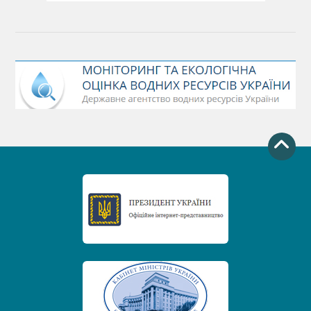
Міжнародний день боротьби проти гребель