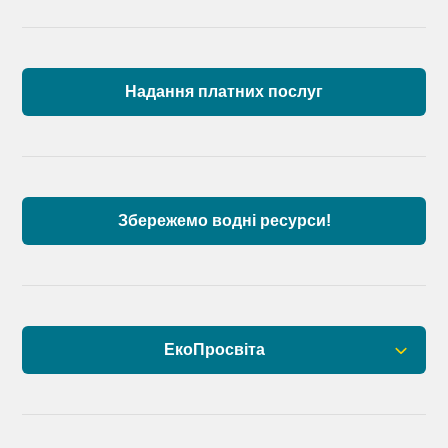
Загальна інформація
Пункти моніторингу по басейну річок
Причорномор’я та суббасейну нижнього Дунаю
Надання платних послуг
Аналіз стану масивів поверхневих вод басейну
річок Причорномор’я та суббасейну нижнього
Дунаю
Збережемо водні ресурси!
ЕкоПросвіта
Барви Дністра
День Дністра