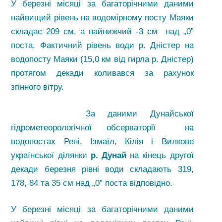
У березні місяці за багаторічними даними
найвищий рівень на водомірному посту Маяки
складає 209 см, а найнижчий -3 см над „0”
поста. Фактичний рівень води р. Дністер на
водопосту Маяки (15,0 км від гирла р. Дністер)
протягом декади коливався за рахунок
згінного вітру.
За даними Дунайської
гідрометеорологічної обсерваторії на
водопостах Рені, Ізмаїл, Кілія і Вилкове
української ділянки
р. Дунай
на кінець другої
декади березня рівні води складають 319,
178, 84 та 35 см над „0” поста відповідно.
У березні місяці за багаторічними даними