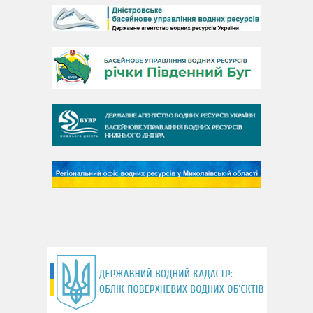
День Дунаю
День Південного Бугу
День води
День чистих берегів
День довкілля
(місячник благоустрою)
День працівника водного господарства України
День хіміка
День Чорного моря
День захисту річок