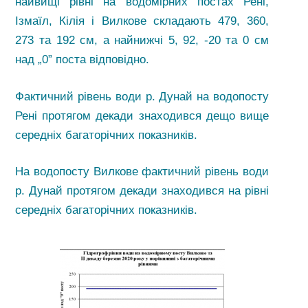
найвищі рівні на водомірних постах Рені,
Ізмаїл, Кілія і Вилкове складають 479, 360,
273 та 192 см, а найнижчі 5, 92, -20 та 0 см
над „0” поста відповідно.
Фактичний рівень води р. Дунай на водопосту
Рені протягом декади знаходився дещо вище
середніх багаторічних показників.
На водопосту Вилкове фактичний рівень води
р. Дунай протягом декади знаходився на рівні
середніх багаторічних показників.