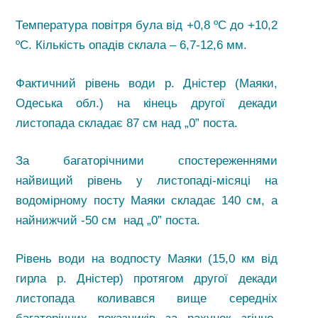
Температура повітря була від +0,8 ºС до +10,2
ºС. Кількість опадів склала – 6,7-12,6 мм.
Фактичний рівень води р. Дністер (Маяки,
Одеська обл.) на кінець другої декади
листопада складає 87 см над „0” поста.
За багаторічними спостереженнями
найвищий рівень у листопаді-місяці на
водомірному посту Маяки складає 140 см, а
найнижчий -50 см над „0” поста.
Рівень води на водпосту Маяки (15,0 км від
гирла р. Дністер) протягом другої декади
листопада коливався вище середніх