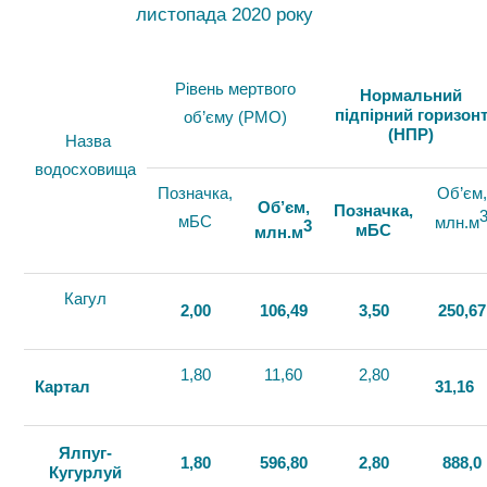
листопада 2020 року
Рівень мертвого
Нормальний
підпірний горизон
об’єму (РМО)
(НПР)
Назва
водосховища
Позначка,
Об’єм,
Об’єм,
Позначка,
мБС
млн.м
3
мБС
млн.м
Кагул
2,00
106,49
3,50
250,67
1,80
11,60
2,80
Картал
31,16
Ялпуг-
1,80
596,80
2,80
888,0
Кугурлуй