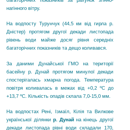
багаторічних показників за рахунок згінно-
нагінного вітру.
На водпосту Турунчук (44,5 км від гирла р.
Дністер) протягом другої декади листопада
рівень води майже досяг рівня середніх
багаторічних показників та дещо коливався.
За даними Дунайської ГМО на території
басейну р. Дунай протягом минулої декади
спостерігалась хмарна погода. Температура
повітря коливалась в межах від +0,2 ºС до
+13,7 ºС. Кількість опадів склала 7,0-15,0 мм.
На водпостах Рені, Ізмаїл, Кілія та Вилкове
української ділянки
р. Дунай
на кінець другої
декади листопада рівні води складали 170,