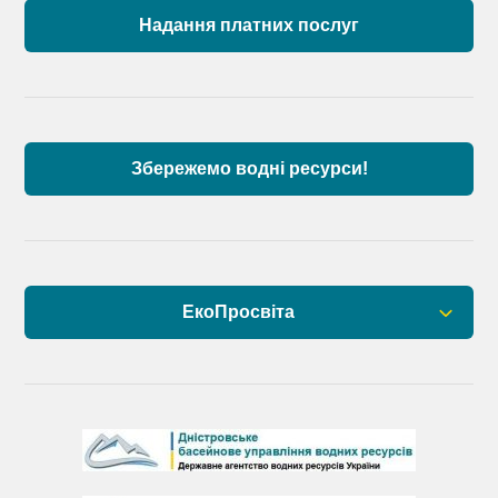
Причорномор’я та суббасейну нижнього Дунаю
Надання платних послуг
Аналіз стану масивів поверхневих вод басейну
річок Причорномор’я та суббасейну нижнього
Дунаю
Збережемо водні ресурси!
ЕкоПросвіта
Барви Дністра
День Дністра
День Дунаю