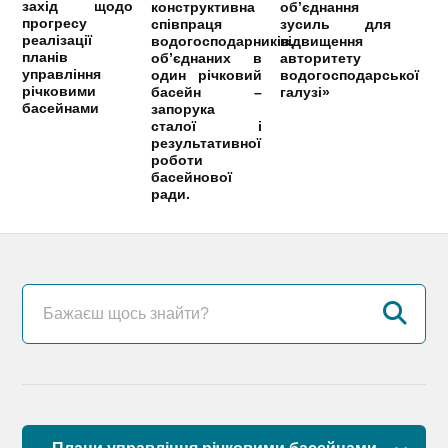
захід щодо
конструктивна
об’єднання
прогресу
співпраця
зусиль для
реалізації
водогосподарників,
підвищення
планів
об’єднаних в
авторитету
управління
один річковий
водогосподарської
річковими
басейн –
галузі»
басейнами
запорука
сталої і
результативної
роботи
басейнової
ради.