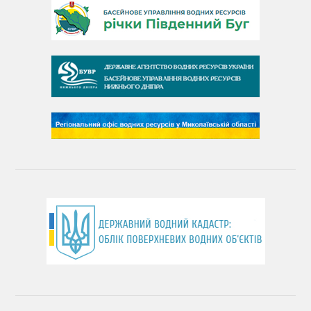
День Південного Бугу
День води
День чистих берегів
День довкілля
(місячник благоустрою)
День працівника водного господарства України
День хіміка
День Чорного моря
День захисту річок
Міжнародний день боротьби проти гребель