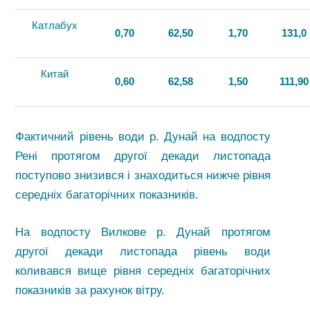
Катлабух
0,70
62,50
1,70
131,0
Китай
0,60
62,58
1,50
111,90
Фактичний рівень води р. Дунай на водпосту
Рені протягом другої декади листопада
поступово знизився і знаходиться нижче рівня
середніх багаторічних показників.
На водпосту Вилкове р. Дунай протягом
другої декади листопада рівень води
коливався вище рівня середніх багаторічних
показників за рахунок вітру.