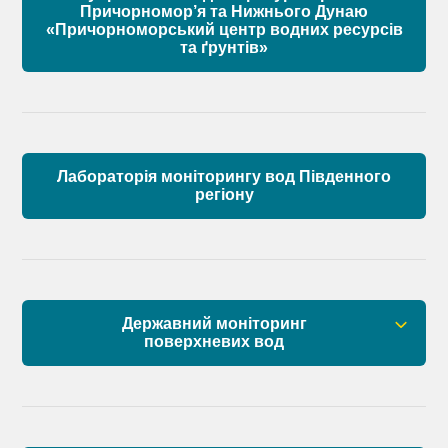
Причорномор’я та Нижнього Дунаю
«Причорноморський центр водних ресурсів
Матеріали
та ґрунтів»
Лабораторія моніторингу вод Південного
регіону
Державний моніторинг
поверхневих вод
Загальна інформація
Пункти моніторингу по басейну річок